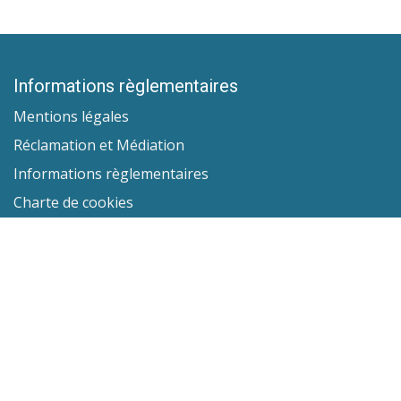
Informations règlementaires
Mentions légales
Réclamation et Médiation
Informations règlementaires
Charte de cookies
Politique de confidentialité
Informations utiles
Lexique
Obtenir un remboursement
Adresses utiles
FAQ