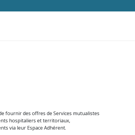
uelle
Nos services
Espaces adhérents
de fournir des offres de Services mutualistes
ts hospitaliers et territoriaux,
ents via leur Espace Adhérent.