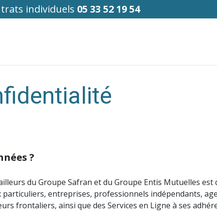
trats individuels
05 33 52 19 54
fs
Santé individuels retraités
Prévoyance
La Mut
fidentialité
nnées ?
ailleurs du Groupe Safran et du Groupe Entis Mutuelles est 
 particuliers, entreprises, professionnels indépendants, agen
eurs frontaliers, ainsi que des Services en Ligne à ses adhér