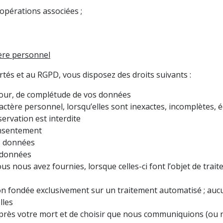
’opérations associées ;
ère personnel
tés et au RGPD, vous disposez des droits suivants :
 à jour, de complétude de vos données
ctère personnel, lorsqu’elles sont inexactes, incomplètes, é
servation est interdite
onsentement
os données
s données
ous nous avez fournies, lorsque celles-ci font l’objet de tr
sion fondée exclusivement sur un traitement automatisé ; aucu
lles
 après votre mort et de choisir que nous communiquions (ou